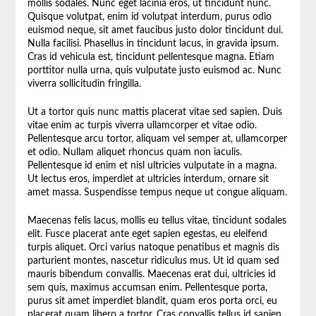
mollis sodales. Nunc eget lacinia eros, ut tincidunt nunc.
Quisque volutpat, enim id volutpat interdum, purus odio
euismod neque, sit amet faucibus justo dolor tincidunt dui.
Nulla facilisi. Phasellus in tincidunt lacus, in gravida ipsum.
Cras id vehicula est, tincidunt pellentesque magna. Etiam
porttitor nulla urna, quis vulputate justo euismod ac. Nunc
viverra sollicitudin fringilla.
Ut a tortor quis nunc mattis placerat vitae sed sapien. Duis
vitae enim ac turpis viverra ullamcorper et vitae odio.
Pellentesque arcu tortor, aliquam vel semper at, ullamcorper
et odio. Nullam aliquet rhoncus quam non iaculis.
Pellentesque id enim et nisl ultricies vulputate in a magna.
Ut lectus eros, imperdiet at ultricies interdum, ornare sit
amet massa. Suspendisse tempus neque ut congue aliquam.
Maecenas felis lacus, mollis eu tellus vitae, tincidunt sodales
elit. Fusce placerat ante eget sapien egestas, eu eleifend
turpis aliquet. Orci varius natoque penatibus et magnis dis
parturient montes, nascetur ridiculus mus. Ut id quam sed
mauris bibendum convallis. Maecenas erat dui, ultricies id
sem quis, maximus accumsan enim. Pellentesque porta,
purus sit amet imperdiet blandit, quam eros porta orci, eu
placerat quam libero a tortor. Cras convallis tellus id sapien